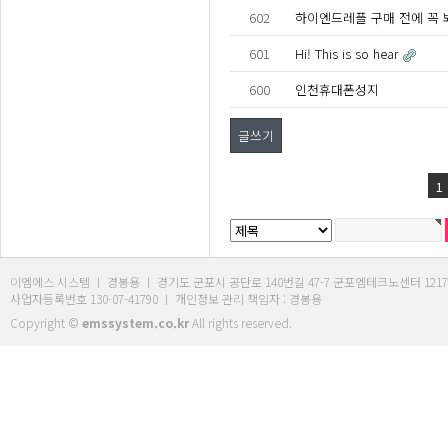
602
하이엔드레플 구매 전에 꼭 
601
Hi! This is so hear
600
인천휴대폰성지
글쓰기
1
이엠에스 시스템 ㅣ 경봉용 ㅣ 경기도 군포시 공단로 140번길 47-7 군포엠테크노센터 1217호 ㅣ Tel. 03
사업자등록번호 130-07-41790 ㅣ 개인정보 관리 책임자 : 경봉용
Copyright ©
emssystem.co.kr
All rights reserved.